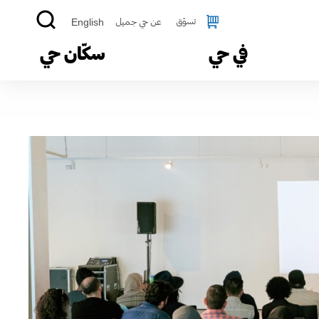
تسوّق
عن حي جميل
English
في حي
سكّان حي