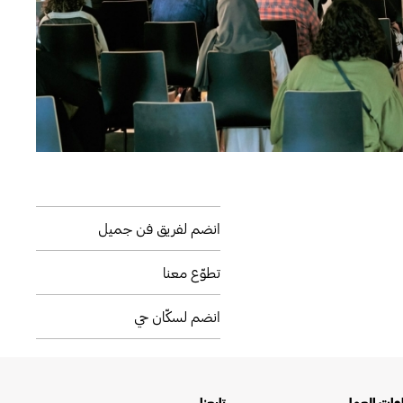
انضم لفريق فن جميل
تطوّع معنا
انضم لسكّان حي
عات العمل
تابعنا