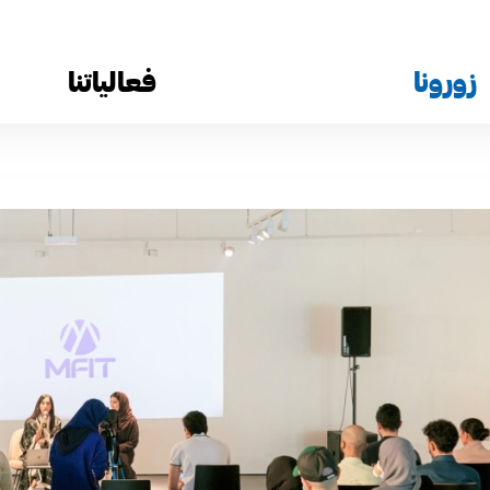
زورونا
فعالياتنا