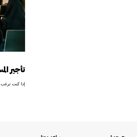
تأجير ال
إذا كنت ترغب 
حي جميل
ساهم معنا