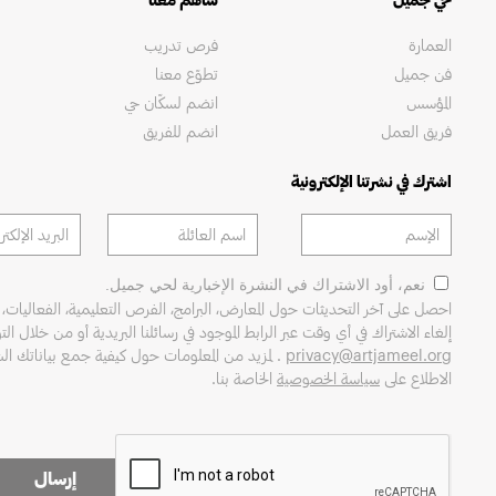
العمارة
فرص تدريب
فن جميل
تطوّع معنا
المؤسس
انضم لسكّان حي
فريق العمل
انضم للفريق
اشترك في نشرتنا الإلكترونية
نعم، أود الاشتراك في النشرة الإخبارية لحي جميل.
احصل على آخر التحديثات حول المعارض، البرامج، الفرص التعليمية، الفعاليات، 
إلغاء الاشتراك في أي وقت عبر الرابط الموجود في رسائلنا البريدية أو من خلال التو
privacy@artjameel.org
. لمزيد من المعلومات حول كيفية جمع بياناتك ا
الاطلاع على
سياسة الخصوصية
الخاصة بنا.
إرسال