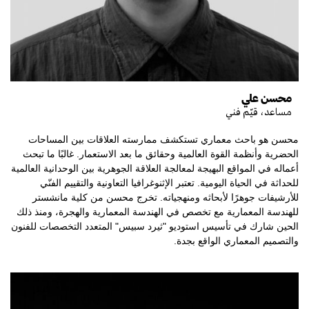
محسن علي
مساعد، قيّم فني
محسن هو باحث معماري تستكشف ممارسته العلاقات بين المساحات
الحضرية وأنظمة القوة العالمية وحقائق ما بعد الاستعمار. غالبًا ما تبحث
أعماله في المواقع البهيجة لمعالجة العلاقة الجوهرية بين الوحدانية العالمية
للحداثة في الحياة اليومية. تعتبر الإثنوغرافيا التعاونية والتقييم الفنّي
للأرشيفات جوهرًا لأبحاثه ومنهجياته. تخرج محسن من كلية مانشستر
للهندسة المعمارية مع تخصص في الهندسة المعمارية والهجرة، ومنذ ذلك
الحين شارك في تأسيس استوديو "ثيرد سبيس" المتعدد التخصصات للفنون
والتصميم المعماري الواقع بجدة.