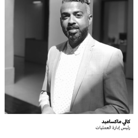
كالي ماكساميد
رئيس إدارة العمليات