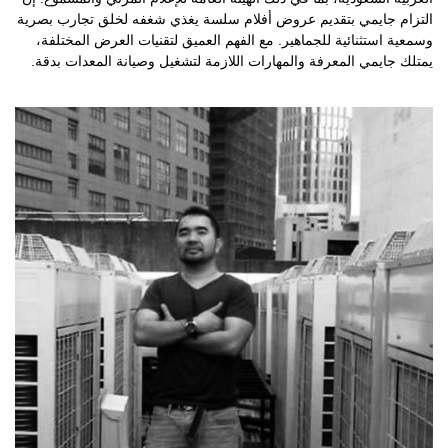
التزام جايمي بتقديم عروض أفلام سلسة يغذي شغفه لخلق تجارب بصرية
وسمعية استثنائية للجماهير. مع الفهم العميق لتقنيات العرض المختلفة،
يمتلك جايمي المعرفة والمهارات اللازمة لتشغيل وصيانة المعدات بدقة.