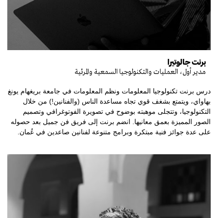
برنت جالوتيرا
مدير أول، العمليات والتكنولوجيا السمعية والمرئية
درس برنت تكنولوجيا المعلومات ونظم المعلومات في جامعة بريغهام يونغ
بهاواي، ويتمتع بشغف قوي تجاه مساعدة الناس (والفنانين!) من خلال
التكنولوجيا، وتتجلى موهبته بوضوح في تصويرة الفوتوغرافي وتصميم
الصور المميزة بعمق معانيها. انضم برنت إلى فريق فن جميل بعد حصوله
على عدة جوائز فنية مبتكرة وبرامج متنوعة لفنانين صاعدين في عُمان.