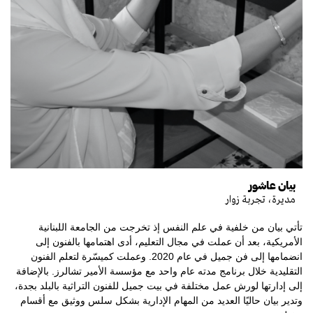
بيان عاشور
مديرة، تجربة زوار
تأتي بيان من خلفية في علم النفس إذ تخرجت من الجامعة اللبنانية
الأمريكية، بعد أن عملت في مجال التعليم، أدى اهتمامها بالفنون إلى
انضمامها إلى فن جميل في عام 2020. وعملت كميسّرة لتعلم الفنون
التقليدية خلال برنامج مدته عام واحد مع مؤسسة الأمير تشالرز. بالإضافة
إلى إدارتها لورش عمل مختلفة في بيت جميل للفنون التراثية بالبلد بجدة،
وتدير بيان حاليًا العديد من المهام الإدارية بشكل سلس ووثيق مع أقسام