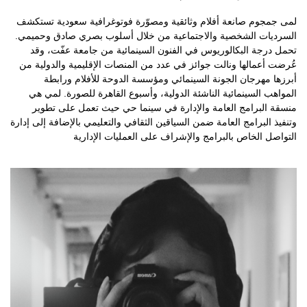
لمى جمجوم صانعة أفلام وثائقية ومصوّرة فوتوغرافية سعودية تستكشف
السرديات الشخصية والاجتماعية من خلال أسلوب بصري صادق وحميمي.
تحمل درجة البكالوريوس في الفنون السينمائية من جامعة عفّت، وقد
عُرضت أعمالها ونالت جوائز في عدد من المنصات الإقليمية والدولية من
أبرزها مهرجان الجونة السينمائي ومؤسسة الدوحة للأفلام ورابطة
المواهب السينمائية الناشئة الدولية، وأسبوع القاهرة للصورة. لمي هي
منسقة البرامج العامة والإدارة في سينما حي حيث تعمل على تطوير
وتنفيذ البرامج العامة ضمن السياقين الثقافي والتعليمي بالإضافة إلى إدارة
التواصل الخاص بالبرامج والإشراف على العمليات الإدارية