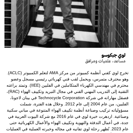
لوي جيكوسو
مساعد، علميات ومرافق
تخرج لوي كفني أنظمة كمبيوتر من مركز AMA لتعلم الكمبيوتر (ACLC).
وهو محترف متمرس، ويحمل لقب فني كهربائي رئيسي مسجل وعضو
محترم في مهندسي الكهرباء المتكاملين في الفلبين (IIEE). وتمتد براعته
التقنية إلى التدريب المهني الفني في مجال التبريد وتكييف الهواء (RAC)،
فصقل مهاراته في شركة Technocycle Corporation في بينان لاجونا،
الفلبين، من عام 2004 إلى عام 2012. وخلال هذه الفترة، شملت
مسؤولياته تركيب وصناعة أنظمة تكييف الهواء المتنوعة في مباني سكنية
وصناعية. ازدهرت خبرة لوي في عام 2016 مع شركة البيوت العربية في
جدة، في أعمال التدفئة والتهوية وتكييف الهواء والأعمال الكهربائية حتى
عام 2023. تُظهر رحلة لوي تفانيه في مجاله وخبرته العملية في العمليات