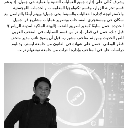
يشرف كالي على إدارة جميع العمليات التقنية والعملية حي جميل، إذ يدعم
قسم تجربة الزوار، وقسم تكنولوجيا المعلومات والخدمات اللوجستية
والاستراتيجة لإدارة الفعاليات والسينما بحي جميل؛ ويهتم أيضًا بالتواصل مع
سكان حي ومستئجري المساحات وبتطوير عمليات مشاريع فن جميل
الجديدة. عمل سابقًا كمدير لطويق للنحت (الهيئة الملكية لمدينة الرياض)؛
قبل ذلك، عمل في قطر، إذ ترأس قسم العمليات في المتحف العربي
للفن الحديث ومن ثم متاحف مشيرب، قبل أن يصبح نائب مدير متحف
قطر الوطني. حصل على شهادة في القانون من جامعة ليستر، ودبلوم
دراسات عليا في المتاحف وإدارة التراث من جامعة نوتنغهام ترنت.