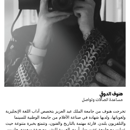
هنوف الدوقي
مساعدة اتصالات وتواصل
تخرجت هنوف من جامعة الملك عبد العزيز بتخصص آداب اللغة الإنجليزية
ولغوياتها، ولديها شهادة في صناعة الأفلام من جامعة الوطنية للسينما
والتلفزيون بلندن. قارئة مهتمة بالتاريخ والفنون، وتتمتع بخبرة متنوعة حيث
عملت مع جامعة عفت ودار أروى العربية للنشر وصحيفة سعودي جازيت