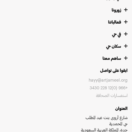
زورونا
فعالياتنا
في حي
سكان حي
ساهم معنا
ابقوا على تواصل
hayy@artjameel.org
+966 (0)12 228 3430
استفسارات الصحافة
العنوان
شارع أروى بنت عبد المطلب
حي المحمدية
جدة، المملكة العربية السعودية