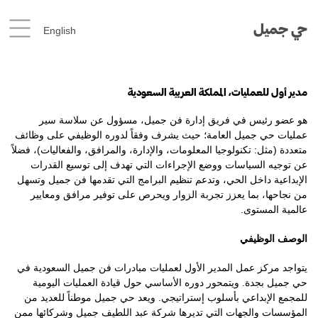
حي جميل
English
مدير أول للعمليات، المملكة العربية السعودية
هو عضو رئيس في فريق إدارة فن جميل، مسؤول عن سلاسة سير
عمليات حي جميل العامة؛ حيث يشرف وفقاً لدوره الوظيفي على وظائف
متعددة (مثل: تكنولوجيا المعلومات، والإدارة، والمرافق، والفعاليات)، فضلاً
عن توجيه السياسات ووضع الإجراءات التي تهدف إلى توسيع القدرات
الإبداعية داخل الحي، وتدعم تنظيم البرامج التي تقدمها فن جميل وتسهل
من نجاحها، بما يعزز تجربة الزوار ويحرص على توفير مرافق ومعايير
عالمية المستوى.
الوصف الوظيفي
يتواجد مركز عمل المدير الأول لعمليات مبادرات فن جميل السعودية في
حي جميل بجدة. ويتمحور دوره الأساسي حول قيادة العمليات اليومية
للمجمع الإبداعي بأسلوب إستراتيجي. ويعد حي جميل موطناً للعديد من
المؤسسات والجهات التي تديرها شركة عبد اللطيف جميل وشركائها ممن