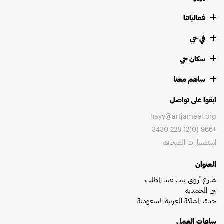
فعالياتنا
في حي
سكان حي
ساهم معنا
ابقوا على تواصل
hayy@artjameel.org
+966 (0)12 228 3430
استفسارات الصحافة
العنوان
شارع أروى بنت عبد المطلب
حي المحمدية
جدة، المملكة العربية السعودية
ساعات العمل