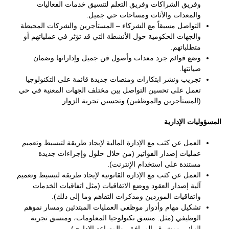
وفريق الشراكات وفريق التعلم لتنسيق خدمات الفعاليات
والمعدات والأثاث ومساحات حي جميل.
التواصل مسبقاً مع الشركاء – المستأجرين والشركات المحيطة
والجهات الحكومية حول الأنشطة التي قد تؤثر في عملياتهم أو
متطلباتهم.
وضع قوائم جرد معدات وأصول فن جميل وإداراتها وضمان
صيانتها.
تجريب ونشر ابتكارات ومنصات جديدة قائمة على التكنولوجيا
تعمل على تحسين التواصل بين مختلف الجهات المعنية في حي
(المستأجرين والموظفين) وتحسين تجربة الزوار.
المسؤوليات الإدارية
العمل عن كثب مع الإدارة المالية لإيجاد طريقة لتبسيط وتعميم
عمليات إصدار الفواتير (من خلال حلول وإجراءات جديدة
مستندة على استخدام الإنترنت).
العمل عن كثب مع الإدارة القانونية لإيجاد طريقة لتبسيط وتعميم
آلية إصدار العقود ووضع الاتفاقيات (مثل اتفاقيات الخدمات
واتفاقيات الموردين ومذكرات التفاهم وما إلى ذلك).
تشكيل مهام وأدوار موظفي العمليات المبتدئين ومسار نموهم
الوظيفي (مثل: منسق تكنولوجيا المعلومات، ومنسق تجربة
الزائر، ومشرف المرافق، والمساعد الإداري).