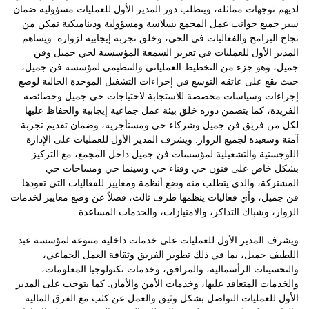
لديهم توجهات مماثلة، ويتطلب دور المدير الأول للعمليات مسؤولية ضمان
سير جميع جوانب عمل المجمع بسلاسة ومسؤولية وديناميكية تمكن من
نجاح البرامج والفعاليات في الحي، وخلق تجربة إيجابية لزواره. ويساهم
المدير الأول للعمليات في تعزيز السمعة المؤسسية لحي جميل وفن
جميل، وهو جزء من التخطيط العملياتي والتنظيمي لمؤسسة فن جميل،
حيث يقع على عاتقه التوسع في إجراءات التشغيل الموحدة الحالية لوضع
إجراءات وسياسات مخصصة للاستجابة لاحتياجات حي جميل وخصائصه
الفريدة، كما يتضمن دوره خلق بيئة عمل جماعية إيجابية والحفاظ عليها
لكل من فريق فن جميل وشركاء حي ومستأجريه، وضمان تقديم تجربة
آمنة وسعيدة لجميع الزوار. ويشرف المدير الأول للعمليات على الإدارة
اللوجستية والتشغيلية لمؤسسات فن جميل داخل المجمع، مع التركيز
بشكل خاص على فنون حي وفناء حي وسينما حي ومساحات حي
المشتركة، والذي يتطلب منه وضع أنظمة ومعايير للفعاليات التي تقودها
فن جميل، وأي فعاليات ينظمها طرف ثالث، فضلاً عن وضع معايير لخدمات
الزوار، وشباك التذاكر، والامتيازات، والخدمات المساعدة.
ويشرف المدير الأول للعمليات على خدمات داخلية متنوعة لمؤسسة عبد
اللطيف جميل، بما في ذلك تطوير الفريق وثقافة العمل الجماعي،
والتحسينات الرأسمالية، والمرافق، وخدمات تكنولوجيا المعلومات،
والخدمات المتعاقد عليها، وخدمات الأمن والأمان. كما يتوجب على المدير
الأول للعمليات التواصل بشكل وثيق والعمل عن كثب مع الفرق المالية