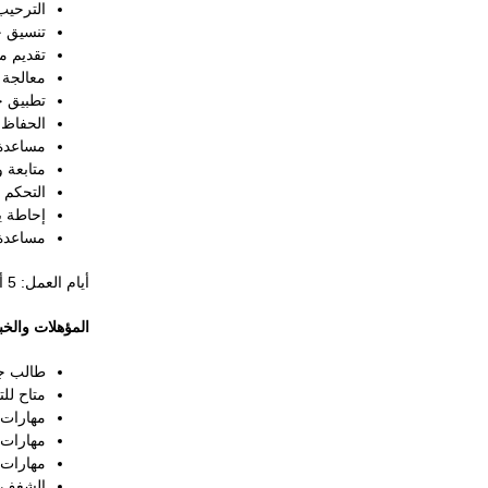
الترحيب
تنسيق ج
تقديم م
معالجة 
تطبيق ج
الحفاظ 
مساعدة 
متابعة وت
التحكم 
إحاطة ي
مساعدة 
أيام العمل: 5 أيام في الأسبوع، بما في ذلك عطلة نهاية الأسبوع.
المؤهلات والخب
طالب جا
متاح للتدريب بد
مهارات ع
مهارات 
مهارات 
الشغف ب