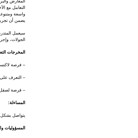
المعارض والبرا
التعامل مع ال
واسعة ومتنوعة
يضمن أن تجرب
سيعمل المتدرب
الجولات، وإجراء
المخرجات التعل
– فرصة لاكتسا
– التعرف على ا
– فرصة لصقل م
المساءلة:
يتواصل بشكل مب
المسؤوليات وال