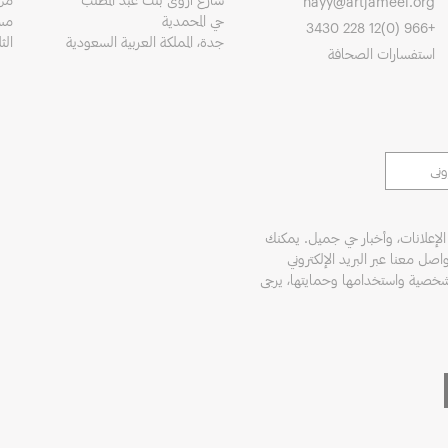
hayy@artjameel.org
حي المحمدية
مساءً 
+966 (0)12 228 3430
جدة، المملكة العربية السعودية
الث
استفسارات الصحافة
الإعلانات، وأخبار حي جميل. يمكنك
اصل معنا عبر البريد الإلكتروني
لشخصية واستخدامها وحمايتها، يرجى