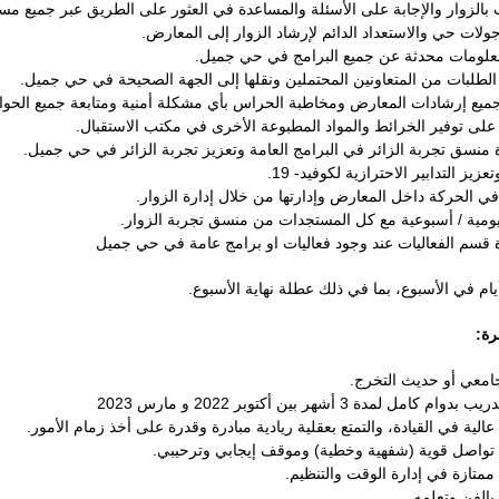
 بالزوار والإجابة على الأسئلة والمساعدة في العثور على الطريق عبر جميع م
ولات حي والاستعداد الدائم لإرشاد الزوار إلى المعارض.
علومات محدثة عن جميع البرامج في حي جميل.
الطلبات من المتعاونين المحتملين ونقلها إلى الجهة الصحيحة في حي جميل.
ميع إرشادات المعارض ومخاطبة الحراس بأي مشكلة أمنية ومتابعة جميع الحوادث 
على توفير الخرائط والمواد المطبوعة الأخرى في مكتب الاستقبال.
منسق تجربة الزائر في البرامج العامة وتعزيز تجربة الزائر في حي جميل.
عزيز التدابير الاحترازية لكوفيد- 19.
في الحركة داخل المعارض وإدارتها من خلال إدارة الزوار.
ومية / أسبوعية مع كل المستجدات من منسق تجربة الزوار.
قسم الفعاليات عند وجود فعاليات او برامج عامة في حي جميل
رة:
معي أو حديث التخرج.
وام كامل لمدة 3 أشهر بين أكتوبر 2022 و مارس 2023
الية في القيادة، والتمتع بعقلية ريادية مبادرة وقدرة على أخذ زمام الأمور.
تواصل قوية (شفهية وخطية) وموقف إيجابي وترحيبي.
ممتازة في إدارة الوقت والتنظيم.
الفن وتعلمه.