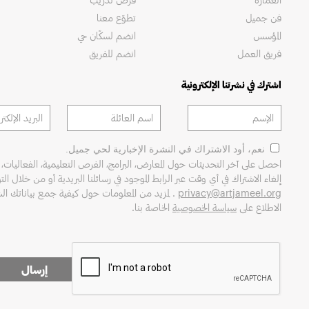
فن جميل
تطوّع معنا
المؤسس
انضم لسكّان حي
فريق العمل
انضم للفريق
اشترك في نشرتنا الإلكترونية
نعم، أود الاشتراك في النشرة الإخبارية لحي جميل.
احصل على آخر التحديثات حول المعارض، البرامج، الفرص التعليمية، الفعاليات، 
إلغاء الاشتراك في أي وقت عبر الرابط الموجود في رسائلنا البريدية أو من خلال التو
privacy@artjameel.org
. لمزيد من المعلومات حول كيفية جمع بياناتك ا
الاطلاع على
سياسة الخصوصية
الخاصة بنا.
إرسال