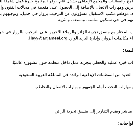
مج والفعاليات والمجمع الإبداعي بشكل عام. يوفر البرنامج خبرة عمل شاملة لل
آخرين ومهارات الاتصال بالإضافة إلى الحصول على مقدمة في مجالات الفنون وا
. موظفو مكتب الاستقبال مسؤولون عن الترحيب بزوار حي جميل، وتوجيههم بطري
تهم في حي ستكون سلسة، وممتعة، ومثرية.
 المختار مع منسق تجربة الزائر والزملاء الآخرين على الترحيب بالزوار في 
 مكالمات الزوار، وإدارة البريد الوارد
Hayy@artjameel.org
.
يمية:
ب خبرة عملية والحظي بتجربة عمل داخل منظمة فنون مشهورة عالميًا.
لعديد من المنظمات الإبداعية الرائدة في المملكة العربية السعودية.
هارات التحدث أمام الجمهور ومهارات الاتصال والتخاطب.
اشر ويقدم التقارير إلى منسق تجربة الزائر.
واجبات: