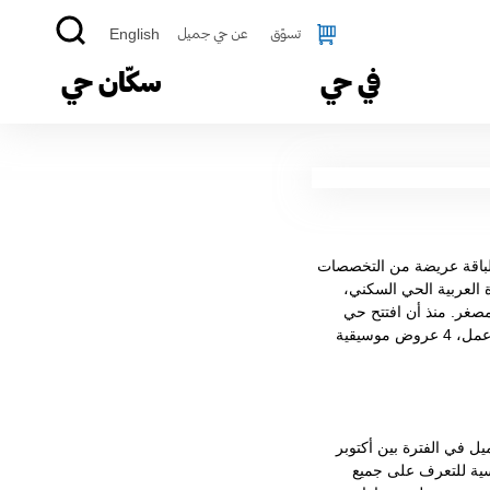
تسوّق
عن حي جميل
English
في حي
سكّان حي
لباقة عريضة من التخصصات
العربية الحي السكني،
 مصغر. منذ أن افتتح حي
أبوابه لمجتمع جدة في 6 ديسمبر 2022 استضاف وأشرف على أكثر من 7 معارض، 30 ورشة عمل، 4 عروض موسيقية
 في الفترة بين أكتوبر
لأساسية للتعرف على جميع