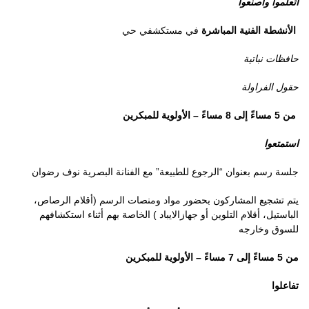
اتعلموا واصنعوا
الأنشطة الفنية المباشرة
في مستكشفي حي
حافظات نباتية
حقول الفراولة
من 5 مساءً إلى 8 مساءً – الأولوية للمبكرين
استمتعوا
جلسة رسم بعنوان “
الرجوع للطبيعة”
مع الفنانة البصرية نوف رضوان
يتم تشجيع المشاركون بحضور مواد ومنصات الرسم (أقلام الرصاص،
الباستيل، أقلام التلوين أو جهازالايباد ) الخاصة بهم أثناء استكشافهم
للسوق وخارجه
من 5 مساءً إلى 7 مساءً – الأولوية للمبكرين
تفاعلوا