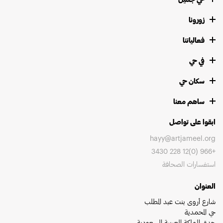
زورونا
فعالياتنا
في حي
سكان حي
ساهم معنا
ابقوا على تواصل
hayy@artjameel.org
+966 (0)12 228 3430
استفسارات الصحافة
العنوان
شارع أروى بنت عبد المطلب
حي المحمدية
جدة، المملكة العربية السعودية