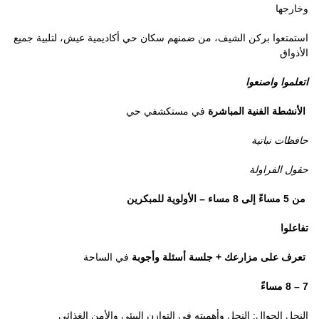
وخارجها
استمتعوا بركن الشيف
، من ضمنهم سكان حي أكاديمية عيش،
لتلبية جميع
الأذواق
اتعلموا واصنعوا
الأنشطة الفنية المباشرة
في
مستكشفي حي
حافظات نباتية
حقول الفراولة
م
ن 5 مساءً إلى 8 مساء – الأولوية للمبكرين
تفاعلوا
تعرف على مزارعك + جلسة أسئلة وأجوبة
في الساحة
7 – 8 مساءً
النحل الجوال: النحل وأهميته في التوازن البيئي والأمن الغذائي