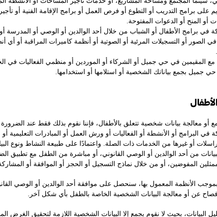
، سينما المجتمع ومساحة المشاريع، أو خدمات تأجير المساحات أو الأنشطة الم
يم على برامج التدريب أو التطوع أو فرص العمل أو برامج الإقامة الفنية أو تأجير
ت أو المنح أو الدعوات المفتوحة.
ة في برامج الأطفال أو الشباب من خلال أحد الوالدين أو الوصي أو المدرسة أ
في الصور أو التسجيلات المرئية أو الصوتية أو أنظمة كاميرات المراقبة أو أي أ
 مع المقيمين في حي جميل أو الشركاء أو الموردين أو منظمي الفعاليات في الحا
حي جميل بجمع بياناتك الشخصية أو استلامها أو استخدامها.
الأطفال
مع أو معالجة بيانات شخصية تتعلق بالأطفال، فإننا نقوم بذلك فقط عند الضرو
 في البرامج أو الأنشطة أو الفعاليات أو ورش العمل أو المبادرات التعليمية أو 
راسلات أو غيرها من الخدمات ذات الصلة. واعتمادًا على طبيعة النشاط ونوع البي
بيانات من أحد الوالدين أو الوصي القانوني، أو مباشرة من الطفل مع تطبيق الض
مثلين المفوضين، أو من خلال نماذج التسجيل أو الحجز أو الموافقة أو المشاركة 
بموجب الأنظمة المعمول بها، سنحصل على موافقة أحد الوالدين أو الوصي القان
فصاح عن أو معالجة البيانات الشخصية الخاصة بالطفل بأي شكل آخر.
يل البيانات، بحيث لا نقوم بجمع إلا البيانات الشخصية اللازمة لتحقيق الغرض الم