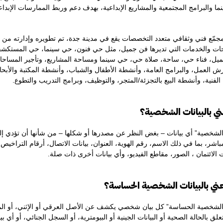
ينما والبرامج المجتمعية والمشاريع الإبداعية، بهدف دعم وربط الممارسات الإبدا
مّع فني وثقافي متعدد التخصصات يقع في مدينة جدة، تم تطويره وإدارته من
حات والخدمات التي تديرها فن جميل، مثل حي فنون، حي سينما، حي المستكش
جميل، فناء حي، ساحة، صلاة حي، حي سينما ومساحة المشاريع، وتأجير المساح
رش العمل، والبرامج العامة، وأنشطة الأطفال والشباب، وأنشطة المكتبة والأبحا
 الفنية، وأنشطة البيع بالتجزئة/المتجر، والتوظيف، وبرامج التدريب والتطوع.
ت الشخصية” أي بيانات – بغض النظر عن مصدرها أو شكلها – من شأنها أن تؤدي 
باشر، بما في ذلك الاسم، رقم الهوية، العنوان، بيانات الاتصال، أرقام التراخي
ت الائتمان ، الصور، مقاطع الفيديو، وأي بيانات أخرى ذات صلة.
 الشخصية الحساسة” كل بيان شخصي يكشف عن الأصل العرقي أو الإثني، أو المعت
علق بالحالة الصحية أو البيانات الجينية أو البيومترية، أو السجل الجنائي، أو أي ب