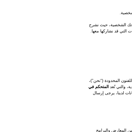
شخصية.
ناتك الشخصية، حيث نشرح
ت التي قد نشاركها معها.
فنون المحدودة (“نحن”)،
المتحكم في
نات لدينا، يرجى إرسال
ين المعارض والبرامج