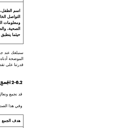
اسم الطفل، 
التواصل الخا
ومعلومات ال
الصحية، والص
حيثما ينطبق 
سنبلغك عند جمع
الموضحة أدناه. 
قدرتنا على تقد
2-6.2 الجمع غير المباشر
قد نجمع ونعالج
وفي هذا الصدد،
هدف الجمع