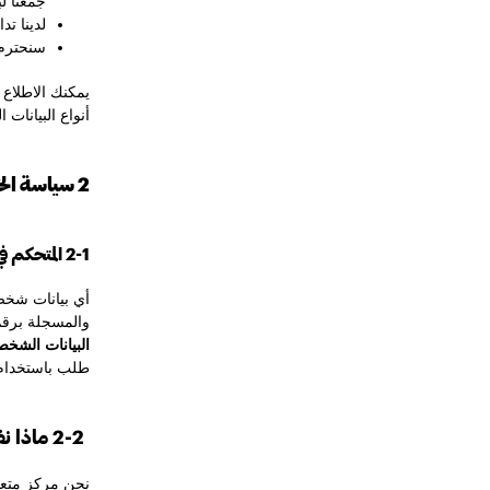
جمعنا لب
لدينا تد
سنحترم 
يمكنك الاطلاع
أنواع البيانات
2 سياسة الخصوصية الكاملة
2-1 المتحكم في البيانات الشخصية
أي بيانات شخص
والمسجلة برقم (4030356421) والكائن مقرها في حي جميل – جدة، المملكة العربية السعو
البيانات الشخص
طلب باستخدام 
2-2 ماذا نفعل؟
نحن مركز متعد