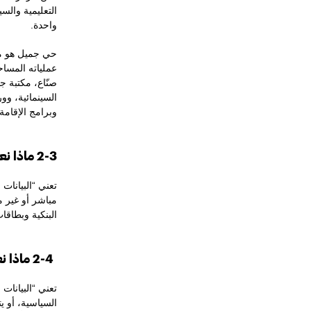
التعليمية والس
واحدة.
حي جميل هو مج
عملياته المسا
صنّاع، مكتبة 
السينمائية، وو
وبرامج الإقامة
2-3 ماذا نعني بالبيانات الشخصية؟
تعني “البيانا
مباشر أو غير م
البنكية وبطاقا
2-4 ماذا نعني بالبيانات الشخصية الحساسة؟
تعني “البيانات
السياسية، أو يت