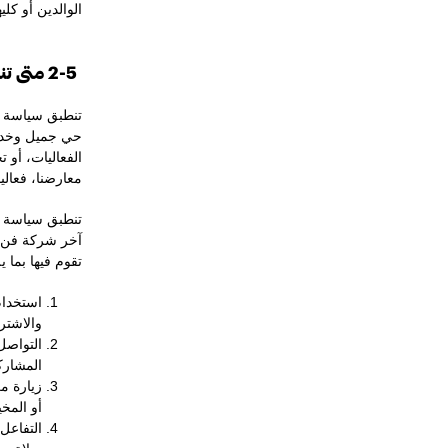
الوالدين أو كل
2-5 متى تنطبق هذه السياسة؟
تنطبق سياسة ال
حي جميل وخدمات
الفعاليات، أو 
معارضنا، فعالي
تنطبق سياسة ال
آخر شركة فن ج
تقوم فيها بما ي
استخدام
والاشتر
التواصل
المشارك
زيارة م
أو المخ
التفاعل