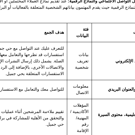
التواصل الاجتماعي والنماذج الرقمية:
عند تقديم نماذج العملاء المحتملين أو ا
لنماذج الرقمية حيث يقدم المهتمون بياناتهم الشخصية المتعلقة بالفعاليات أو البر
فئة
ت
هدف الجمع
البيانات
للتعرف عليك عند التواصل مع حي جمي
بيانات
استفسارات قد تطرحها والتعامل معها،
 الإلكتروني
تعريف
الصلة. يشمل ذلك إرسال النشرات الإخب
شخصية
والاتصالات الأخرى، بالإضافة إلى الرد
الاستفسارات المتعلقة بحي جميل.
معلومات
العنوان البريدي
للتواصل معك والتعامل مع الاستفسار
الاتصال
المؤهلات
الأكاديمية /
تقييم ملاءمة المرشحين أثناء عمليات 
عليمية، محتوى السيرة
المهنية/
والتحقق من الأهلية للمشاركة في برام
رقم
حي جميل.
الإقامة