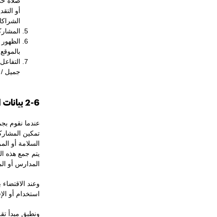
صلاة حي
أو التقد
الشراكا
المشارك
الظهور 
بالموقع.
التفاعل
جميل / 
2-6
بيانات 
عندما نقوم بج
تمكين المشاركة
السلامة أو الم
يتم جمع هذه ال
المدارس أو الم
وعند الاقتضاء 
استخدام أو الإ
ونطبق مبدأ تقل